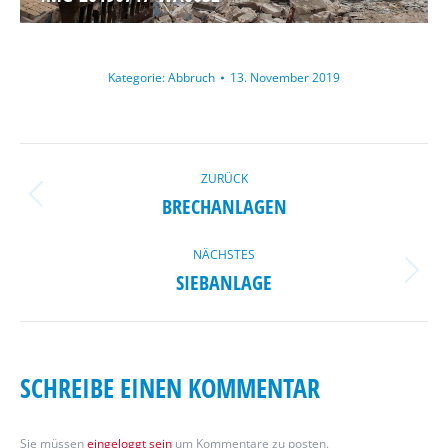
Kategorie:
Abbruch
13. November 2019
ALBUM-
ZURÜCK
NAVIGATION
BRECHANLAGEN
Vorheriges
Album:
NÄCHSTES
SIEBANLAGE
Nächstes
Album:
SCHREIBE EINEN KOMMENTAR
Sie müssen
eingeloggt sein
um Kommentare zu posten.