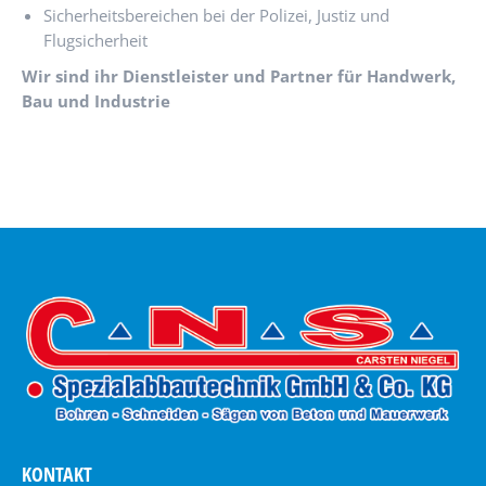
Sicherheitsbereichen bei der Polizei, Justiz und
Flugsicherheit
Wir sind ihr Dienstleister und Partner für Handwerk,
Bau und Industrie
KONTAKT