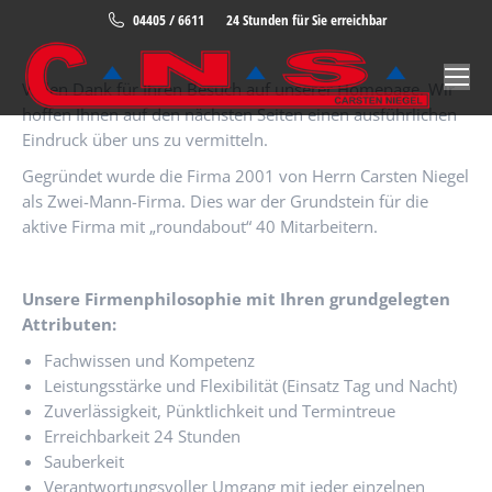
04405 / 6611
24 Stunden für Sie erreichbar
Vielen Dank für Ihren Besuch auf unserer Homepage. Wir
hoffen Ihnen auf den nächsten Seiten einen ausführlichen
Eindruck über uns zu vermitteln.
Gegründet wurde die Firma 2001 von Herrn Carsten Niegel
als Zwei-Mann-Firma. Dies war der Grundstein für die
aktive Firma mit „roundabout“ 40 Mitarbeitern.
Unsere Firmenphilosophie mit Ihren grundgelegten
Attributen:
Fachwissen und Kompetenz
Leistungsstärke und Flexibilität (Einsatz Tag und Nacht)
Zuverlässigkeit, Pünktlichkeit und Termintreue
Erreichbarkeit 24 Stunden
Sauberkeit
Verantwortungsvoller Umgang mit jeder einzelnen