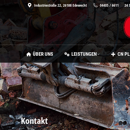
Industriestraße 22, 26188 Edewecht
04405 / 6611
24 
ÜBER UNS
LEISTUNGEN
CN P
Kontakt
Sie befinden sich hier: