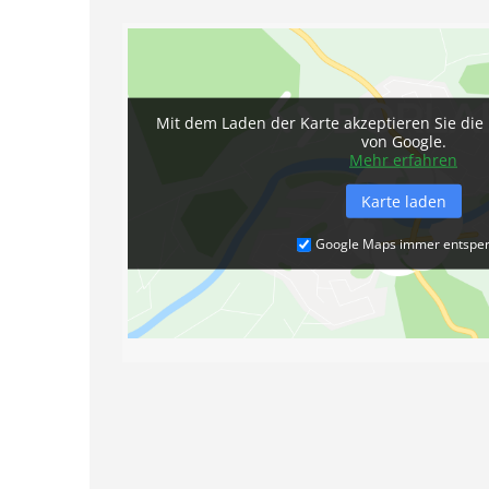
Mit dem Laden der Karte akzeptieren Sie die
von Google.
Mehr erfahren
Karte laden
Google Maps immer entspe