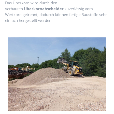
Das Überkorn wird durch den
verbauten
Überkornabscheider
zuverlässig vom
Wertkorn getrennt, dadurch können fertige Baustoffe sehr
einfach hergestellt werden.