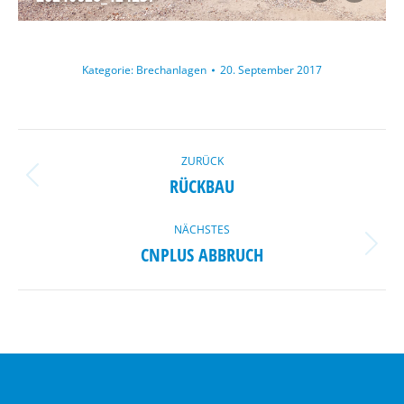
Kategorie:
Brechanlagen
20. September 2017
ALBUM-
ZURÜCK
NAVIGATION
RÜCKBAU
Vorheriges
Album:
NÄCHSTES
CNPLUS ABBRUCH
Nächstes
Album: